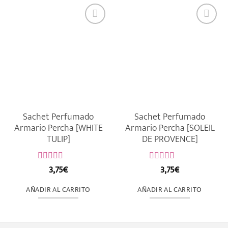
Sachet Perfumado
Sachet Perfumado
Armario Percha [WHITE
Armario Percha [SOLEIL
TULIP]
DE PROVENCE]
3,75
€
3,75
€
Valorado
Valorado
con
con
0
0
AÑADIR AL CARRITO
AÑADIR AL CARRITO
de
de
5
5