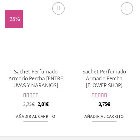
-25%
Sachet Perfumado
Sachet Perfumado
Armario Percha [ENTRE
Armario Percha
UVAS Y NARANJOS]
[FLOWER SHOP]
El
El
3,75
€
2,81
€
3,75
€
Valorado
Valorado
precio
precio
con
con
original
actual
0
0
AÑADIR AL CARRITO
AÑADIR AL CARRITO
de
era:
es:
de
5
5
3,75€.
2,81€.