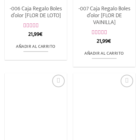
-006 Caja Regalo Boles
-007 Caja Regalo Boles
d’olor [FLOR DE LOTO]
d’olor [FLOR DE
VAINILLA]
21,99
€
Valorado
con
21,99
€
Valorado
0
con
AÑADIR AL CARRITO
de
0
AÑADIR AL CARRITO
5
de
5