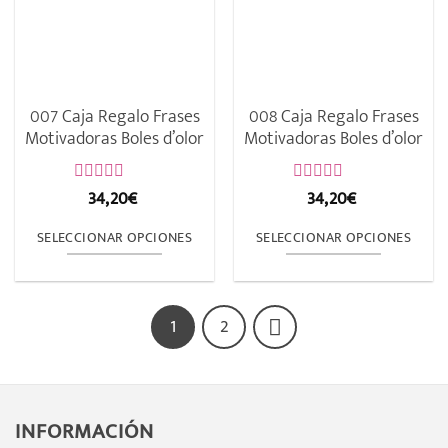
opciones
opciones
se
se
pueden
pueden
elegir
elegir
007 Caja Regalo Frases
008 Caja Regalo Frases
en
en
Motivadoras Boles d’olor
Motivadoras Boles d’olor
la
la
página
página
34,20
€
34,20
€
Valorado
Valorado
con
con
de
de
0
0
SELECCIONAR OPCIONES
SELECCIONAR OPCIONES
de
de
producto
producto
5
5
Este
Este
producto
producto
tiene
tiene
1
2
múltiples
múltiples
variantes.
variantes.
Las
Las
INFORMACIÓN
opciones
opciones