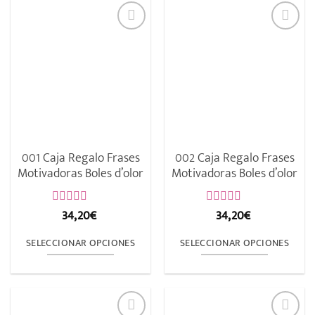
001 Caja Regalo Frases
002 Caja Regalo Frases
Motivadoras Boles d’olor
Motivadoras Boles d’olor
34,20
€
34,20
€
Valorado
Valorado
con
con
0
0
SELECCIONAR OPCIONES
SELECCIONAR OPCIONES
de
de
5
5
Este
Este
producto
producto
tiene
tiene