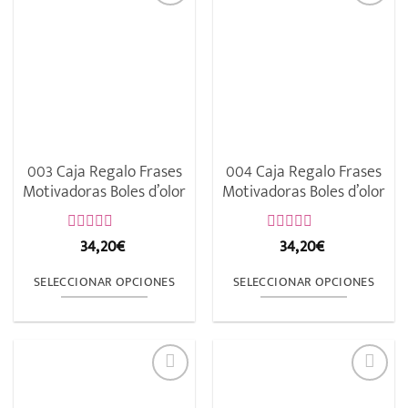
múltiples
múltiples
variantes.
variantes.
Las
Las
opciones
opciones
se
se
pueden
pueden
elegir
elegir
003 Caja Regalo Frases
004 Caja Regalo Frases
en
en
Motivadoras Boles d’olor
Motivadoras Boles d’olor
la
la
página
página
34,20
€
34,20
€
Valorado
Valorado
con
con
de
de
0
0
SELECCIONAR OPCIONES
SELECCIONAR OPCIONES
de
de
producto
producto
5
5
Este
Este
producto
producto
tiene
tiene
múltiples
múltiples