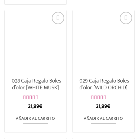
-028 Caja Regalo Boles
-029 Caja Regalo Boles
d’olor [WHITE MUSK]
d’olor [WILD ORCHID]
21,99
€
21,99
€
Valorado
Valorado
con
con
0
0
AÑADIR AL CARRITO
AÑADIR AL CARRITO
de
de
5
5