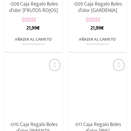
-008 Caja Regalo Boles
-009 Caja Regalo Boles
d’olor [FRUTOS ROJOS]
d’olor [GARDENIA]
21,99
€
21,99
€
Valorado
Valorado
con
con
0
0
AÑADIR AL CARRITO
AÑADIR AL CARRITO
de
de
5
5
-010 Caja Regalo Boles
-011 Caja Regalo Boles
d’olor [INFANTIL
d’olor [IRIS]