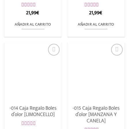
21,99
€
21,99
€
Valorado
Valorado
con
con
0
0
AÑADIR AL CARRITO
AÑADIR AL CARRITO
de
de
5
5
-014 Caja Regalo Boles
-015 Caja Regalo Boles
d’olor [LIMONCELLO]
d’olor [MANZANA Y
CANELA]