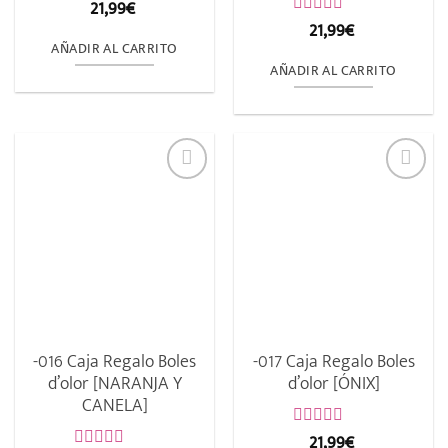
21,99
€
Valorado
con
21,99
€
Valorado
0
con
AÑADIR AL CARRITO
de
0
AÑADIR AL CARRITO
5
de
5
-016 Caja Regalo Boles
-017 Caja Regalo Boles
d’olor [NARANJA Y
d’olor [ÓNIX]
CANELA]
21,99
€
Valorado