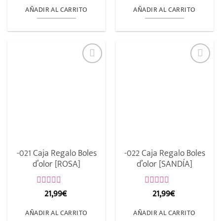
0
0
AÑADIR AL CARRITO
AÑADIR AL CARRITO
de
de
5
5
-021 Caja Regalo Boles
-022 Caja Regalo Boles
d’olor [ROSA]
d’olor [SANDÍA]
21,99
€
21,99
€
Valorado
Valorado
con
con
0
0
AÑADIR AL CARRITO
AÑADIR AL CARRITO
de
de