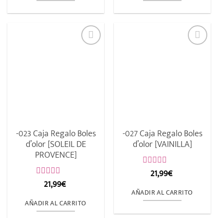
5
5
-023 Caja Regalo Boles
-027 Caja Regalo Boles
d’olor [SOLEIL DE
d’olor [VAINILLA]
PROVENCE]
21,99
€
Valorado
con
21,99
€
Valorado
0
con
AÑADIR AL CARRITO
de
0
AÑADIR AL CARRITO
5
de
5