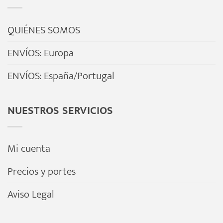
se
se
pueden
pueden
QUIÉNES SOMOS
elegir
elegir
en
en
ENVÍOS: Europa
la
la
ENVÍOS: España/Portugal
página
página
de
de
producto
producto
NUESTROS SERVICIOS
Mi cuenta
Precios y portes
Aviso Legal