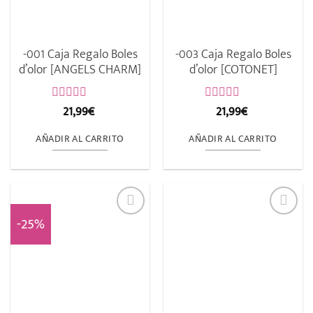
-001 Caja Regalo Boles
-003 Caja Regalo Boles
d’olor [ANGELS CHARM]
d’olor [COTONET]
21,99
€
21,99
€
Valorado
Valorado
con
con
0
0
AÑADIR AL CARRITO
AÑADIR AL CARRITO
de
de
5
5
-25%