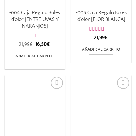
-004 Caja Regalo Boles
-005 Caja Regalo Boles
d’olor [ENTRE UVAS Y
d’olor [FLOR BLANCA]
NARANJOS]
21,99
€
Valorado
con
El
El
21,99
€
16,50
€
Valorado
0
precio
precio
con
AÑADIR AL CARRITO
de
original
actual
0
AÑADIR AL CARRITO
5
de
era:
es:
5
21,99€.
16,50€.