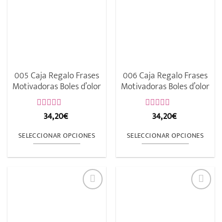
variantes.
variantes.
Las
Las
opciones
opciones
se
se
pueden
pueden
elegir
elegir
005 Caja Regalo Frases
006 Caja Regalo Frases
en
en
Motivadoras Boles d’olor
Motivadoras Boles d’olor
la
la
página
página
34,20
€
34,20
€
Valorado
Valorado
con
con
de
de
0
0
SELECCIONAR OPCIONES
SELECCIONAR OPCIONES
de
de
producto
producto
5
5
Este
Este
producto
producto
tiene
tiene
múltiples
múltiples
variantes.
variantes.
Las
Las