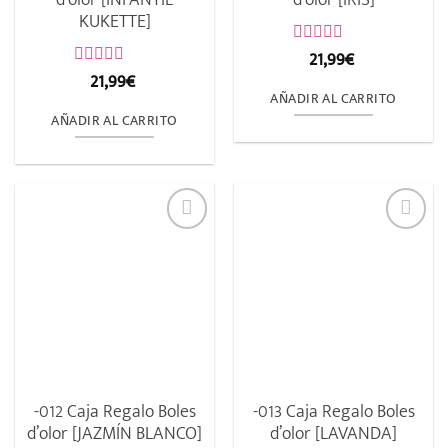
KUKETTE]
21,99
€
Valorado
con
21,99
€
Valorado
0
con
AÑADIR AL CARRITO
de
0
AÑADIR AL CARRITO
5
de
5
-012 Caja Regalo Boles
-013 Caja Regalo Boles
d’olor [JAZMÍN BLANCO]
d’olor [LAVANDA]