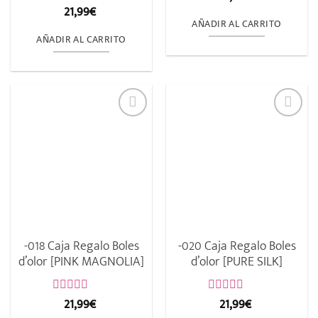
con
21,99
€
Valorado
0
con
AÑADIR AL CARRITO
de
0
AÑADIR AL CARRITO
5
de
5
-018 Caja Regalo Boles
-020 Caja Regalo Boles
d’olor [PINK MAGNOLIA]
d’olor [PURE SILK]
21,99
€
21,99
€
Valorado
Valorado
con
con