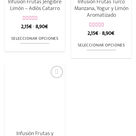
Infusión Frutas Jengibre
Infusión Frutas Turco
en
en
Limón – Adiós Catarro
Manzana, Yogur y Limón
Aromatizado
la
la
página
página
Rango
2,15
€
-
8,90
€
Valorado
de
con
Rango
2,15
€
-
8,90
€
de
de
Valorado
precios:
0
de
con
SELECCIONAR OPCIONES
de
desde
producto
producto
precios:
0
SELECCIONAR OPCIONES
5
2,15€
Este
de
desde
hasta
5
2,15€
Este
producto
8,90€
hasta
producto
8,90€
tiene
tiene
múltiples
múltiples
variantes.
variantes.
Las
Las
opciones
opciones
se
se
pueden
pueden
elegir
elegir
en
Infusión Frutas y