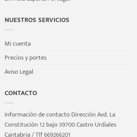
la
página
NUESTROS SERVICIOS
de
producto
Mi cuenta
Precios y portes
Aviso Legal
CONTACTO
Información de contacto Dirección Avd. La
Constitución 12 bajo 39700 Castro Urdiales
Cantabria / Tlf 669266201