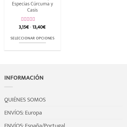
en
Especias Cúrcuma y
la
Casis
la
página
página
de
Rango
3,15
€
-
13,40
€
de
Valorado
producto
de
con
producto
precios:
0
SELECCIONAR OPCIONES
de
desde
5
3,15€
Este
hasta
producto
13,40€
tiene
múltiples
INFORMACIÓN
variantes.
Las
opciones
QUIÉNES SOMOS
se
pueden
ENVÍOS: Europa
elegir
ENVÍOS: España/Portugal
en