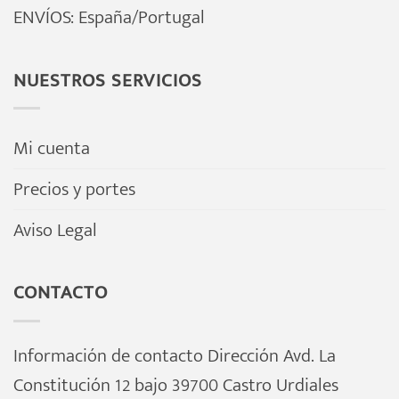
ENVÍOS: España/Portugal
elegir
elegir
en
en
la
la
NUESTROS SERVICIOS
página
página
de
de
Mi cuenta
producto
producto
Precios y portes
Aviso Legal
CONTACTO
Información de contacto Dirección Avd. La
Constitución 12 bajo 39700 Castro Urdiales