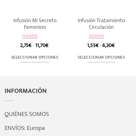
Infusión Mi Secreto
Infusión Tratamiento
Femenino
Circulación
Rango
Rango
2,75
€
-
11,70
€
1,55
€
-
6,30
€
Valorado
Valorado
de
de
con
con
precios:
precios:
0
0
SELECCIONAR OPCIONES
SELECCIONAR OPCIONES
de
desde
de
desde
5
5
2,75€
1,55€
Este
Este
hasta
hasta
producto
producto
11,70€
6,30€
tiene
tiene
INFORMACIÓN
múltiples
múltiples
variantes.
variantes.
Las
Las
QUIÉNES SOMOS
opciones
opciones
se
se
ENVÍOS: Europa
pueden
pueden