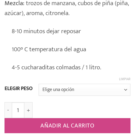
Mezcla:
trozos de manzana, cubos de piña (piña,
precios:
azúcar), aroma, citronela.
desde
2,15€
8-10 minutos dejar reposar
hasta
8,90€
100° C temperatura del agua
4-5 cucharaditas colmadas / 1 litro.
LIMPIAR
ELEGIR PESO
Infusión Frutas Turco Manzana, Yogur y Limón Aromati
AÑADIR AL CARRITO