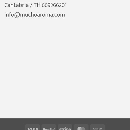
Cantabria / Tlf 669266201
info@muchoaroma.com
Visa
PayPal
Stripe
MasterCard
Cash