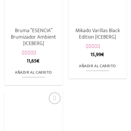
Bruma “ESENCIA”
Mikado Varillas Black
Brumizador Ambient
Edition [ICEBERG]
[ICEBERG]
15,99
€
Valorado
con
11,65
€
Valorado
0
con
AÑADIR AL CARRITO
de
0
AÑADIR AL CARRITO
5
de
5