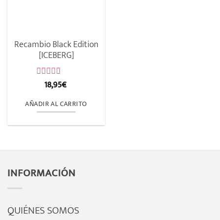
Recambio Black Edition
[ICEBERG]
18,95
€
Valorado
con
0
AÑADIR AL CARRITO
de
5
INFORMACIÓN
QUIÉNES SOMOS