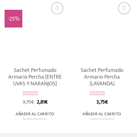
-25%
Sachet Perfumado
Sachet Perfumado
Armario Percha [ENTRE
Armario Percha
UVAS Y NARANJOS]
[LAVANDA]
El
El
3,75
€
2,81
€
3,75
€
Valorado
Valorado
precio
precio
con
con
original
actual
0
0
AÑADIR AL CARRITO
AÑADIR AL CARRITO
de
era:
es:
de
5
5
3,75€.
2,81€.