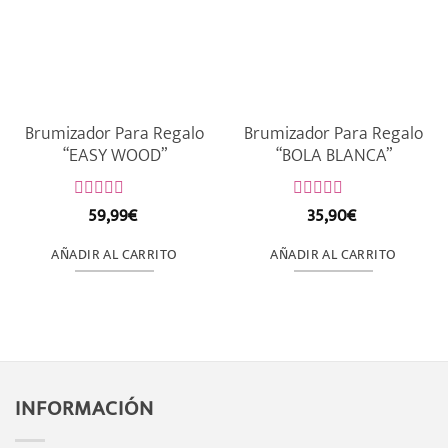
Brumizador Para Regalo
Brumizador Para Regalo
“EASY WOOD”
“BOLA BLANCA”
59,99
€
35,90
€
Valorado
Valorado
con
con
0
0
AÑADIR AL CARRITO
AÑADIR AL CARRITO
de
de
5
5
INFORMACIÓN