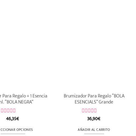
 Para Regalo + 1 Esencia
Brumizador Para Regalo “BOLA
l. “BOLA NEGRA”
ESENCIALS” Grande
46,35
€
36,90
€
Valorado
Valorado
con
con
0
0
ECCIONAR OPCIONES
AÑADIR AL CARRITO
de
de