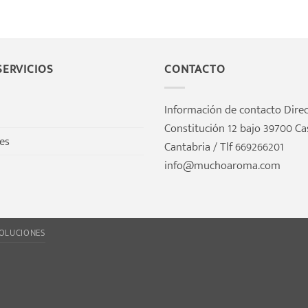
5
ERVICIOS
CONTACTO
Información de contacto Direc
Constitución 12 bajo 39700 Ca
tes
Cantabria / Tlf 669266201
info@muchoaroma.com
VOLUCIONES