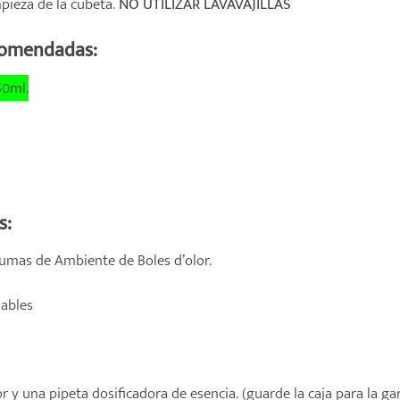
mpieza de la cubeta.
NO UTILIZAR LAVAVAJILLAS
comendadas:
50ml.
s:
rumas de Ambiente de Boles d’olor.
dables
 y una pipeta dosificadora de esencia. (guarde la caja para la ga