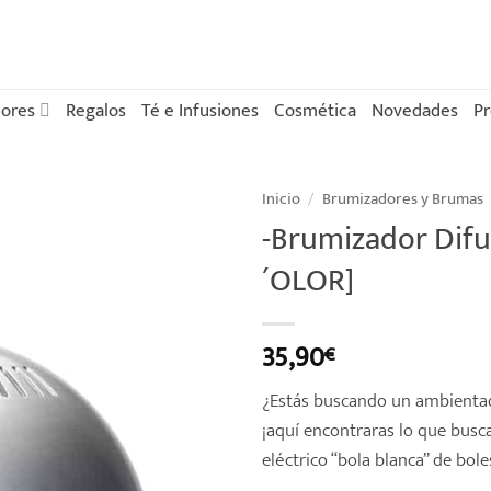
ores
Regalos
Té e Infusiones
Cosmética
Novedades
P
Inicio
/
Brumizadores y Brumas
-Brumizador Difu
´OLOR]
35,90
€
¿Estás buscando un ambientado
¡aquí encontraras lo que bus
eléctrico “bola blanca” de boles