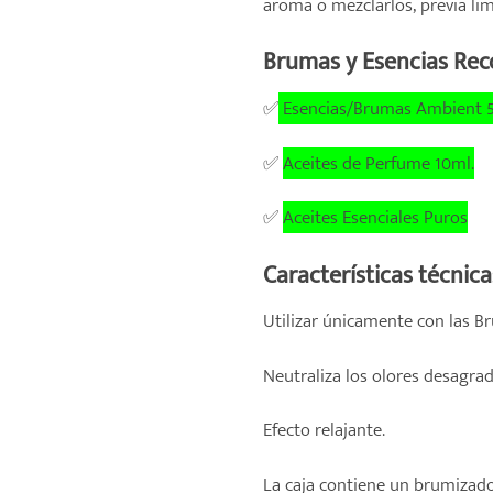
aroma o mezclarlos, previa li
Brumas y Esencias Re
✅
Esencias/Brumas Ambient 
✅
Aceites de Perfume 10ml.
✅
Aceites Esenciales Puros
Características técnica
Utilizar únicamente con las B
Neutraliza los olores desagra
Efecto relajante.
La caja contiene un brumizador