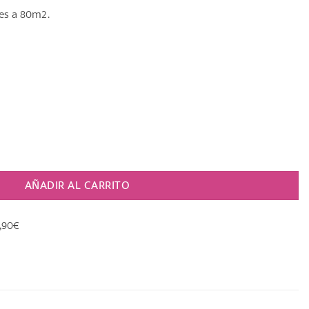
es a 80m2.
 "BOLA" Gris [BOLES D´OLOR] cantidad
AÑADIR AL CARRITO
,90€