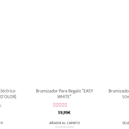
léctrico
Brumizador Para Regalo “EASY
Brumizador
 D´OLOR]
WHITE”
50m
1)
59,99
€
Valorado
con
0
TO
AÑADIR AL CARRITO
SEL
de