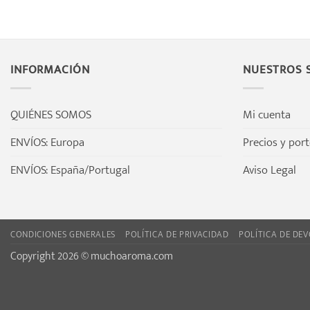
Este
5
producto
tiene
múltiples
INFORMACIÓN
NUESTROS S
variantes.
Las
opciones
QUIÉNES SOMOS
Mi cuenta
se
pueden
ENVÍOS: Europa
Precios y por
elegir
ENVÍOS: España/Portugal
Aviso Legal
en
la
página
de
CONDICIONES GENERALES
POLÍTICA DE PRIVACIDAD
POLÍTICA DE DE
producto
Copyright 2026 © muchoaroma.com