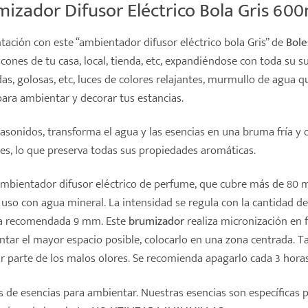
zador Difusor Eléctrico Bola Gris 600m
ción con este “ambientador difusor eléctrico bola Gris” de
Bole
ones de tu casa, local, tienda, etc, expandiéndose con toda su sut
as, golosas, etc, luces de colores relajantes, murmullo de agua 
para ambientar y decorar tus estancias.
trasonidos, transforma el agua y las esencias en una bruma fría 
tes, lo que preserva todas sus propiedades aromáticas.
ambientador
difusor eléctrico de perfume, que cubre más de 80 
 uso con agua mineral. La intensidad se regula con la cantidad d
a recomendada 9 mm. Este
brumizador
realiza micronización en f
ntar el mayor espacio posible, colocarlo en una zona centrada. 
r parte de los malos olores. Se recomienda apagarlo cada 3 hora
s de esencias para ambientar. Nuestras esencias son específicas