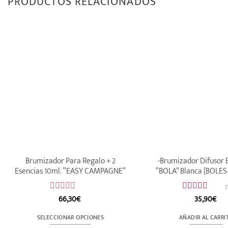
PRODUCTOS RELACIONADOS
Brumizador Para Regalo + 2
-Brumizador Difusor E
Esencias 10ml. “EASY CAMPAGNE”
“BOLA” Blanca [BOLES
(
66,30
€
35,90
€
Valorado
Valorado
con
con
5
de 5
0
SELECCIONAR OPCIONES
AÑADIR AL CARRI
de