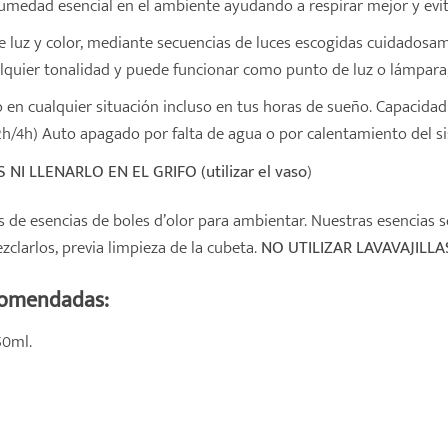
medad esencial en el ambiente ayudando a respirar mejor y evita
e luz y color, mediante secuencias de luces escogidas cuidado
alquier tonalidad y puede funcionar como punto de luz o lámpara,
 en cualquier situación incluso en tus horas de sueño. Capacida
h/4h) Auto apagado por falta de agua o por calentamiento del s
 NI LLENARLO EN EL GRIFO (utilizar el vaso
)
s de esencias de
boles d’olor
para ambientar. Nuestras esencias s
larlos, previa limpieza de la cubeta.
NO UTILIZAR LAVAVAJILLA
comendadas:
50ml.