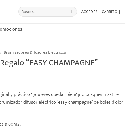
Buscar
ACCEDER
CARRITO
por:
romociones
/
Brumizadores Difusores Eléctricos
a Regalo “EASY CHAMPAGNE”
ginal y práctico? ¿quieres quedar bien? ¡no busques más! Te
rumizador difusor eléctrico “easy champagne” de boles d’olor
es a 80m2.