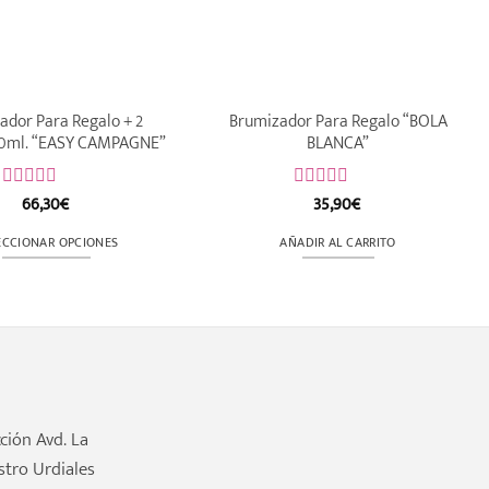
ador Para Regalo + 2
Brumizador Para Regalo “BOLA
10ml. “EASY CAMPAGNE”
BLANCA”
66,30
€
35,90
€
Valorado
Valorado
con
con
0
0
ECCIONAR OPCIONES
AÑADIR AL CARRITO
de
de
Este
5
5
producto
tiene
múltiples
variantes.
Las
opciones
ción Avd. La
se
stro Urdiales
pueden