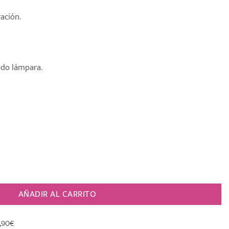
ación.
odo lámpara.
Y CHAMPAGNE” cantidad
AÑADIR AL CARRITO
,90€