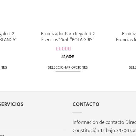
alo + 2
Brumizador Para Regalo + 2
Brumiz
 BLANCA”
Esencias 10ml. “BOLA GRIS”
Esencias 
41,60
€
Valorado
con
0
ONES
SELECCIONAR OPCIONES
SEL
de
Este
5
cto
producto
tiene
les
múltiples
ERVICIOS
CONTACTO
tes.
variantes.
Las
es
opciones
Información de contacto Direc
se
Constitución 12 bajo 39700 Ca
n
pueden