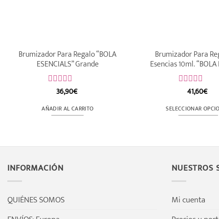
Brumizador Para Regalo “BOLA
Brumizador Para Reg
ESENCIALS” Grande
Esencias 10ml. “BOLA
36,90
€
41,60
€
Valorado
Valorado
con
con
0
0
AÑADIR AL CARRITO
SELECCIONAR OPCI
de
de
Este
5
5
produ
tiene
múltip
INFORMACIÓN
NUESTROS S
varian
Las
opcion
QUIÉNES SOMOS
Mi cuenta
se
puede