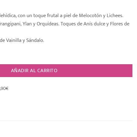
dehídica, con un toque frutal a piel de Melocotón y Lichees.
rangipani, Ylan y Orquídeas. Toques de Anís dulce y Flores de
e Vainilla y Sándalo.
cha [PURE SILK] cantidad
AÑADIR AL CARRITO
,90€