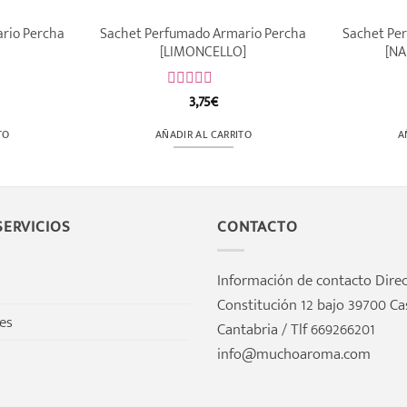
rio Percha
Sachet Perfumado Armario Percha
Sachet Pe
[LIMONCELLO]
[NA
3,75
€
Valorado
con
0
TO
AÑADIR AL CARRITO
A
de
5
ERVICIOS
CONTACTO
Información de contacto Direc
Constitución 12 bajo 39700 Ca
tes
Cantabria / Tlf 669266201
info@muchoaroma.com