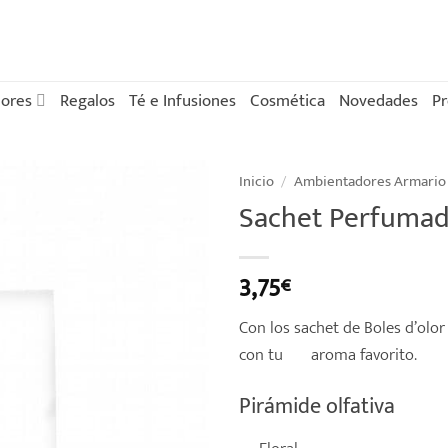
ores
Regalos
Té e Infusiones
Cosmética
Novedades
P
Inicio
/
Ambientadores Armario
Sachet Perfumad
3,75
€
Con los sachet de Boles d’ol
con tu
aroma favorito.
Pirámide olfativa