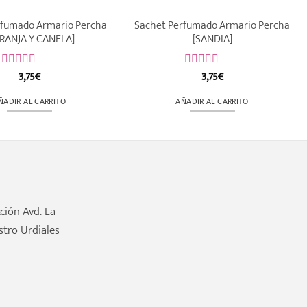
rfumado Armario Percha
Sachet Perfumado Armario Percha
RANJA Y CANELA]
[SANDIA]
3,75
€
3,75
€
Valorado
Valorado
con
con
0
0
ÑADIR AL CARRITO
AÑADIR AL CARRITO
de
de
5
5
ción Avd. La
stro Urdiales