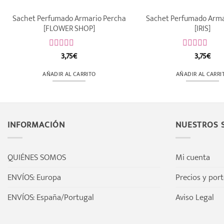
Sachet Perfumado Armario Percha
Sachet Perfumado Arma
[FLOWER SHOP]
[IRIS]
3,75
€
3,75
€
Valorado
Valorado
con
con
0
0
AÑADIR AL CARRITO
AÑADIR AL CARRI
de
de
5
5
INFORMACIÓN
NUESTROS S
QUIÉNES SOMOS
Mi cuenta
ENVÍOS: Europa
Precios y por
ENVÍOS: España/Portugal
Aviso Legal