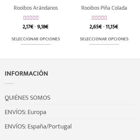
Rooibos Arándanos
Rooibos Piña Colada
Rango
Rango
2,17
€
-
9,18
€
2,65
€
-
11,15
€
Valorado
Valorado
de
de
con
con
precios:
precios:
0
0
SELECCIONAR OPCIONES
SELECCIONAR OPCIONES
de
desde
de
desde
5
5
2,17€
2,65€
Este
Este
hasta
hasta
producto
producto
9,18€
11,15€
tiene
tiene
INFORMACIÓN
múltiples
múltiples
variantes.
variantes.
Las
Las
QUIÉNES SOMOS
opciones
opciones
se
se
ENVÍOS: Europa
pueden
pueden
ENVÍOS: España/Portugal
elegir
elegir
en
en