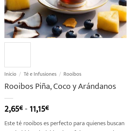
Inicio
/
Té e Infusiones
/
Rooibos
Rooibos Piña, Coco y Arándanos
Rango
2,65
-
11,15
€
€
de
Este té rooibos es perfecto para quienes buscan
precios: