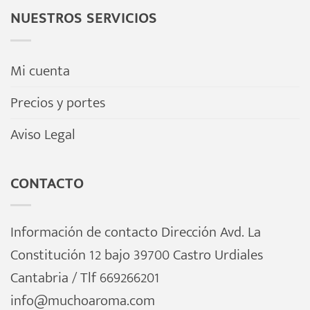
la
la
NUESTROS SERVICIOS
página
página
de
de
Mi cuenta
producto
producto
Precios y portes
Aviso Legal
CONTACTO
Información de contacto Dirección Avd. La
Constitución 12 bajo 39700 Castro Urdiales
Cantabria / Tlf 669266201
info@muchoaroma.com