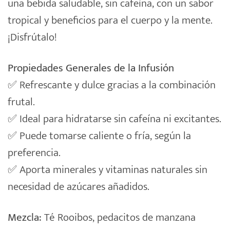
una bebida saludable, sin cafeína, con un sabor
desde
tropical y beneficios para el cuerpo y la mente.
2,65€
hasta
¡Disfrútalo!
11,15€
Propiedades Generales de la Infusión
✅ Refrescante y dulce gracias a la combinación
frutal.
✅ Ideal para hidratarse sin cafeína ni excitantes.
✅ Puede tomarse caliente o fría, según la
preferencia.
✅ Aporta minerales y vitaminas naturales sin
necesidad de azúcares añadidos.
Mezcla:
Té Rooibos, pedacitos de manzana