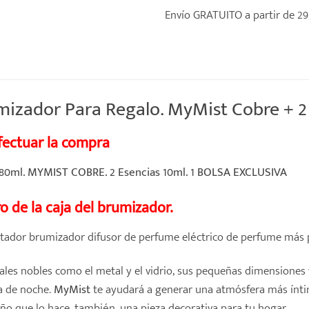
Envío GRATUITO a partir de 29
zador Para Regalo. MyMist Cobre + 2 E
efectuar la compra
ml. MYMIST COBRE. 2 Esencias 10ml. 1 BOLSA EXCLUSIVA
o de la caja del brumizador.
ador brumizador difusor de perfume eléctrico de perfume más 
es nobles como el metal y el vidrio, sus pequeñas dimensiones y
sa de noche.
MyMist
te ayudará a generar una atmósfera más íntima
ño que lo hace, también, una pieza decorativa para tu hogar.