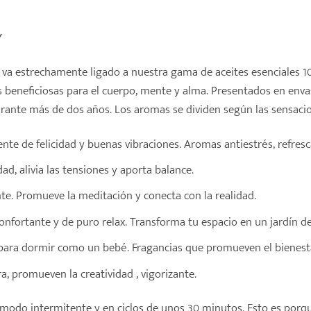
Y
va estrechamente ligado a nuestra gama de aceites esenciales 1
eneficiosas para el cuerpo, mente y alma. Presentados en envas
rante más de dos años. Los aromas se dividen según las sensacio
nte de felicidad y buenas vibraciones. Aromas antiestrés, refresc
dad, alivia las tensiones y aporta balance.
te. Promueve la meditación y conecta con la realidad.
nfortante y de puro relax. Transforma tu espacio en un jardín d
para dormir como un bebé. Fragancias que promueven el bienesta
a, promueven la creatividad , vigorizante.
do intermitente y en ciclos de unos 30 minutos. Esto es porque