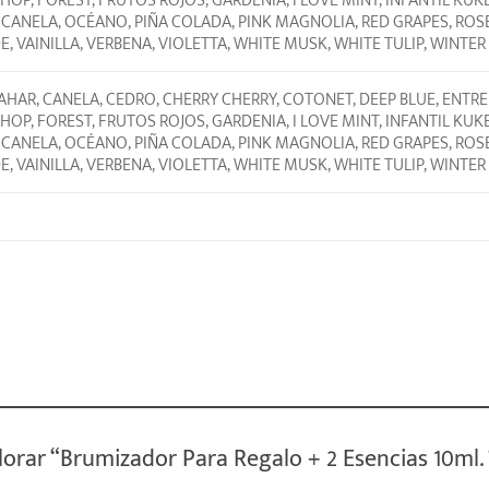
HOP, FOREST, FRUTOS ROJOS, GARDENIA, I LOVE MINT, INFANTIL KU
 CANELA, OCÉANO, PIÑA COLADA, PINK MAGNOLIA, RED GRAPES, ROSE
, VAINILLA, VERBENA, VIOLETTA, WHITE MUSK, WHITE TULIP, WINTER
HAR, CANELA, CEDRO, CHERRY CHERRY, COTONET, DEEP BLUE, ENTRE 
HOP, FOREST, FRUTOS ROJOS, GARDENIA, I LOVE MINT, INFANTIL KU
 CANELA, OCÉANO, PIÑA COLADA, PINK MAGNOLIA, RED GRAPES, ROSE
, VAINILLA, VERBENA, VIOLETTA, WHITE MUSK, WHITE TULIP, WINTER
alorar “Brumizador Para Regalo + 2 Esencias 10m