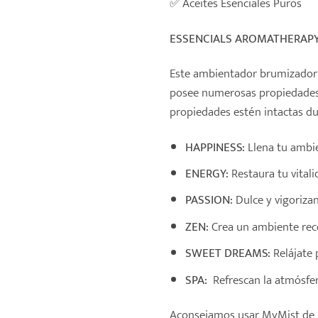
✅
Aceites Esenciales Puros
ESSENCIALS AROMATHERAP
Este ambientador brumizador 
posee numerosas propiedades b
propiedades estén intactas du
HAPPINESS:
Llena tu ambie
ENERGY:
Restaura tu vitali
PASSION:
Dulce y vigorizan
ZEN:
Crea un ambiente reco
SWEET DREAMS:
Relájate 
SPA:
Refrescan la atmósfer
Aconsejamos usar MyMist de mo