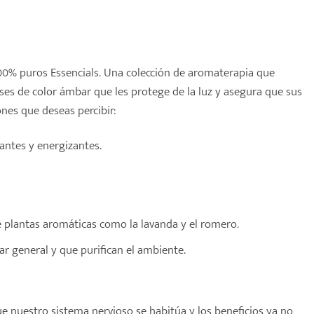
00% puros Essencials. Una colección de aromaterapia que
es de color ámbar que les protege de la luz y asegura que sus
nes que deseas percibir:
antes y energizantes.
e plantas aromáticas como la lavanda y el romero.
r general y que purifican el ambiente.
 nuestro sistema nervioso se habitúa y los beneficios ya no