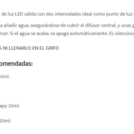
de luz LED cálida con dos intensidades ideal como punto de luz 
a añadir agua, asegurándose de cubrir el difusor central, y unas 
rsor. Si el agua se acaba, se apaga automáticamente. Es silenc
S NI LLENARLO EN EL GRIFO
comendadas:
50ml.
apy 50ml.
 50ml.