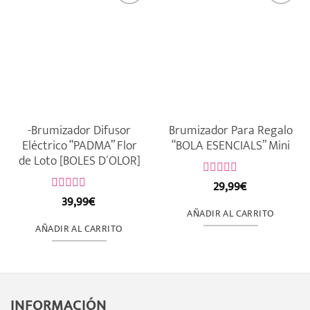
-Brumizador Difusor
Brumizador Para Regalo
Eléctrico “PADMA” Flor
“BOLA ESENCIALS” Mini
de Loto [BOLES D´OLOR]
29,99
€
Valorado
con
39,99
€
Valorado
0
con
AÑADIR AL CARRITO
de
0
AÑADIR AL CARRITO
5
de
5
INFORMACIÓN