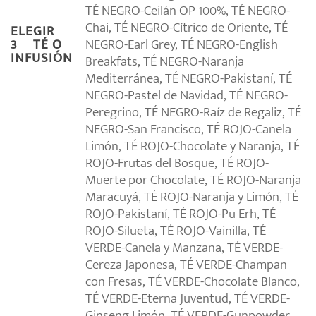
TÉ NEGRO-Ceilán OP 100%, TÉ NEGRO-
Chai, TÉ NEGRO-Cítrico de Oriente, TÉ
ELEGIR
NEGRO-Earl Grey, TÉ NEGRO-English
3º TÉ O
INFUSIÓN
Breakfats, TÉ NEGRO-Naranja
Mediterránea, TÉ NEGRO-Pakistaní, TÉ
NEGRO-Pastel de Navidad, TÉ NEGRO-
Peregrino, TÉ NEGRO-Raíz de Regaliz, TÉ
NEGRO-San Francisco, TÉ ROJO-Canela
Limón, TÉ ROJO-Chocolate y Naranja, TÉ
ROJO-Frutas del Bosque, TÉ ROJO-
Muerte por Chocolate, TÉ ROJO-Naranja
Maracuyá, TÉ ROJO-Naranja y Limón, TÉ
ROJO-Pakistaní, TÉ ROJO-Pu Erh, TÉ
ROJO-Silueta, TÉ ROJO-Vainilla, TÉ
VERDE-Canela y Manzana, TÉ VERDE-
Cereza Japonesa, TÉ VERDE-Champan
con Fresas, TÉ VERDE-Chocolate Blanco,
TÉ VERDE-Eterna Juventud, TÉ VERDE-
Ginseng Limón, TÉ VERDE-Gunpowder,