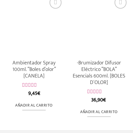
Ambientador Spray
-Brumizador Difusor
100ml. “Boles d’olor”
Eléctrico “BOLA”
[CANELA]
Esencials 600ml. [BOLES
D´OLOR]
9,45
€
Valorado
con
36,90
€
Valorado
0
con
AÑADIR AL CARRITO
de
0
AÑADIR AL CARRITO
5
de
5