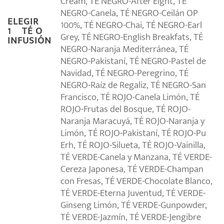
Cream, TÉ NEGRO-After Eight, TÉ
NEGRO-Canela, TÉ NEGRO-Ceilán OP
ELEGIR
100%, TÉ NEGRO-Chai, TÉ NEGRO-Earl
1º TÉ O
Grey, TÉ NEGRO-English Breakfats, TÉ
INFUSIÓN
NEGRO-Naranja Mediterránea, TÉ
NEGRO-Pakistaní, TÉ NEGRO-Pastel de
Navidad, TÉ NEGRO-Peregrino, TÉ
NEGRO-Raíz de Regaliz, TÉ NEGRO-San
Francisco, TÉ ROJO-Canela Limón, TÉ
ROJO-Frutas del Bosque, TÉ ROJO-
Naranja Maracuyá, TÉ ROJO-Naranja y
Limón, TÉ ROJO-Pakistaní, TÉ ROJO-Pu
Erh, TÉ ROJO-Silueta, TÉ ROJO-Vainilla,
TÉ VERDE-Canela y Manzana, TÉ VERDE-
Cereza Japonesa, TÉ VERDE-Champan
con Fresas, TÉ VERDE-Chocolate Blanco,
TÉ VERDE-Eterna Juventud, TÉ VERDE-
Ginseng Limón, TÉ VERDE-Gunpowder,
TÉ VERDE-Jazmín, TÉ VERDE-Jengibre