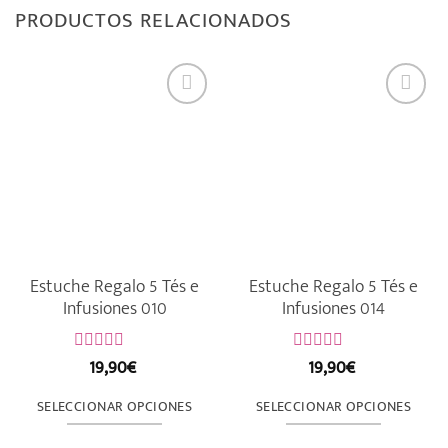
PRODUCTOS RELACIONADOS
Estuche Regalo 5 Tés e
Estuche Regalo 5 Tés e
Infusiones 010
Infusiones 014
19,90
€
19,90
€
Valorado
Valorado
con
con
0
0
SELECCIONAR OPCIONES
SELECCIONAR OPCIONES
de
de
5
5
Este
Este