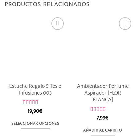
PRODUCTOS RELACIONADOS
Estuche Regalo 5 Tés e
Ambientador Perfume
Infusiones 003
Aspirador [FLOR
BLANCA]
19,90
€
Valorado
con
7,99
€
Valorado
0
con
SELECCIONAR OPCIONES
de
0
AÑADIR AL CARRITO
5
Este
de
5