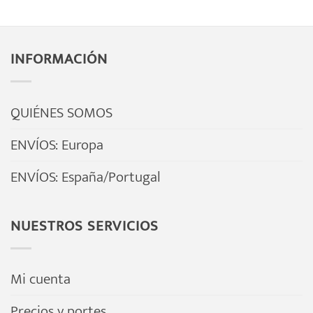
producto
tiene
múltiples
INFORMACIÓN
variantes.
Las
opciones
QUIÉNES SOMOS
se
ENVÍOS: Europa
pueden
elegir
ENVÍOS: España/Portugal
en
la
página
NUESTROS SERVICIOS
de
producto
Mi cuenta
Precios y portes