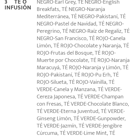
NEGRO-Earl Grey, TÉ NEGRO-English
3º TÉ O
INFUSIÓN
Breakfats, TÉ NEGRO-Naranja
Mediterránea, TÉ NEGRO-Pakistaní, TÉ
NEGRO-Pastel de Navidad, TÉ NEGRO-
Peregrino, TÉ NEGRO-Raíz de Regaliz, TÉ
NEGRO-San Francisco, TÉ ROJO-Canela
Limón, TÉ ROJO-Chocolate y Naranja, TÉ
ROJO-Frutas del Bosque, TÉ ROJO-
Muerte por Chocolate, TÉ ROJO-Naranja
Maracuyá, TÉ ROJO-Naranja y Limón, TÉ
ROJO-Pakistaní, TÉ ROJO-Pu Erh, TÉ
ROJO-Silueta, TÉ ROJO-Vainilla, TÉ
VERDE-Canela y Manzana, TÉ VERDE-
Cereza Japonesa, TÉ VERDE-Champan
con Fresas, TÉ VERDE-Chocolate Blanco,
TÉ VERDE-Eterna Juventud, TÉ VERDE-
Ginseng Limón, TÉ VERDE-Gunpowder,
TÉ VERDE-Jazmín, TÉ VERDE-Jengibre
Cúrcuma, TÉ VERDE-Lime Mint, TÉ