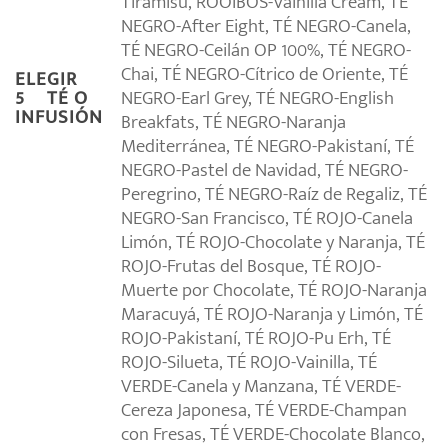
Tiramisú, ROOIBOS-Vainilla Cream, TÉ
NEGRO-After Eight, TÉ NEGRO-Canela,
TÉ NEGRO-Ceilán OP 100%, TÉ NEGRO-
Chai, TÉ NEGRO-Cítrico de Oriente, TÉ
ELEGIR
NEGRO-Earl Grey, TÉ NEGRO-English
5º TÉ O
INFUSIÓN
Breakfats, TÉ NEGRO-Naranja
Mediterránea, TÉ NEGRO-Pakistaní, TÉ
NEGRO-Pastel de Navidad, TÉ NEGRO-
Peregrino, TÉ NEGRO-Raíz de Regaliz, TÉ
NEGRO-San Francisco, TÉ ROJO-Canela
Limón, TÉ ROJO-Chocolate y Naranja, TÉ
ROJO-Frutas del Bosque, TÉ ROJO-
Muerte por Chocolate, TÉ ROJO-Naranja
Maracuyá, TÉ ROJO-Naranja y Limón, TÉ
ROJO-Pakistaní, TÉ ROJO-Pu Erh, TÉ
ROJO-Silueta, TÉ ROJO-Vainilla, TÉ
VERDE-Canela y Manzana, TÉ VERDE-
Cereza Japonesa, TÉ VERDE-Champan
con Fresas, TÉ VERDE-Chocolate Blanco,