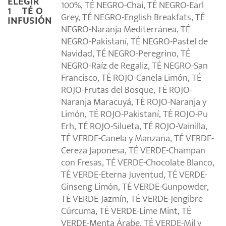
ELEGIR
100%, TÉ NEGRO-Chai, TÉ NEGRO-Earl
1º TÉ O
Grey, TÉ NEGRO-English Breakfats, TÉ
INFUSIÓN
NEGRO-Naranja Mediterránea, TÉ
NEGRO-Pakistaní, TÉ NEGRO-Pastel de
Navidad, TÉ NEGRO-Peregrino, TÉ
NEGRO-Raíz de Regaliz, TÉ NEGRO-San
Francisco, TÉ ROJO-Canela Limón, TÉ
ROJO-Frutas del Bosque, TÉ ROJO-
Naranja Maracuyá, TÉ ROJO-Naranja y
Limón, TÉ ROJO-Pakistaní, TÉ ROJO-Pu
Erh, TÉ ROJO-Silueta, TÉ ROJO-Vainilla,
TÉ VERDE-Canela y Manzana, TÉ VERDE-
Cereza Japonesa, TÉ VERDE-Champan
con Fresas, TÉ VERDE-Chocolate Blanco,
TÉ VERDE-Eterna Juventud, TÉ VERDE-
Ginseng Limón, TÉ VERDE-Gunpowder,
TÉ VERDE-Jazmín, TÉ VERDE-Jengibre
Cúrcuma, TÉ VERDE-Lime Mint, TÉ
VERDE-Menta Árabe, TÉ VERDE-Mil y