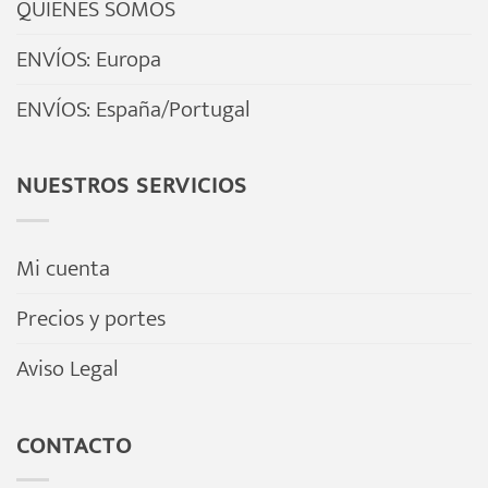
QUIÉNES SOMOS
opciones
se
se
ENVÍOS: Europa
pueden
pueden
elegir
ENVÍOS: España/Portugal
elegir
en
en
la
la
NUESTROS SERVICIOS
página
página
de
de
producto
Mi cuenta
producto
Precios y portes
Aviso Legal
CONTACTO