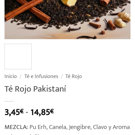
Inicio
/
Té e Infusiones
/
Té Rojo
Té Rojo Pakistaní
Rango
3,45
-
14,85
€
€
de
MEZCLA:
Pu Erh, Canela, Jengibre, Clavo y Aroma
precios: