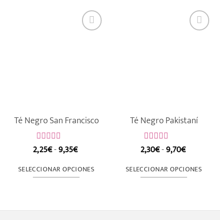
Té Negro San Francisco
Té Negro Pakistaní
Rango
Rango
2,25
€
-
9,35
€
2,30
€
-
9,70
€
Valorado
Valorado
de
de
con
con
precios:
precios:
0
0
SELECCIONAR OPCIONES
SELECCIONAR OPCIONES
de
desde
de
desde
5
5
2,25€
2,30€
Este
Este
hasta
hasta
producto
producto
9,35€
9,70€
tiene
tiene