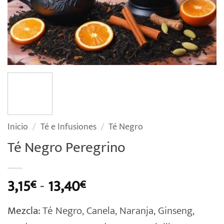
Inicio
/
Té e Infusiones
/
Té Negro
Té Negro Peregrino
Rango
3,15
-
13,40
€
€
de
Mezcla:
Té Negro, Canela, Naranja, Ginseng,
precios: