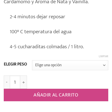
Cardamomo y Aroma de Nata y Vainilla.
desde
3,15€
2-4 minutos dejar reposar
hasta
13,40€
100° C temperatura del agua
4-5 cucharaditas colmadas / 1 litro.
LIMPIAR
ELEGIR PESO
Té Negro Peregrino cantidad
AÑADIR AL CARRITO