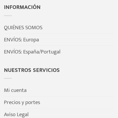
múltiples
múltiples
INFORMACIÓN
variantes.
variantes.
Las
Las
opciones
opciones
QUIÉNES SOMOS
se
se
ENVÍOS: Europa
pueden
pueden
elegir
elegir
ENVÍOS: España/Portugal
en
en
la
la
NUESTROS SERVICIOS
página
página
de
de
producto
producto
Mi cuenta
Precios y portes
Aviso Legal