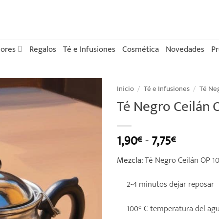
ores
Regalos
Té e Infusiones
Cosmética
Novedades
P
Inicio
/
Té e Infusiones
/
Té Ne
Té Negro Ceilán 
Rango
1,90
-
7,75
€
€
de
Mezcla:
Té Negro Ceilán OP 1
precios:
desde
2-4 minutos dejar reposar
1,90€
hasta
100° C temperatura del ag
7,75€