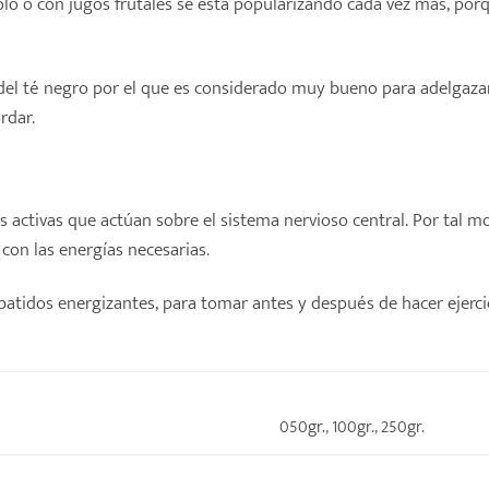
olo o con jugos frutales se está popularizando cada vez más, po
s del té negro por el que es considerado muy bueno para adelgaza
rdar.
s activas que actúan sobre el sistema nervioso central. Por tal 
con las energías necesarias.
batidos energizantes, para tomar antes y después de hacer ejerci
050gr.
,
100gr.
,
250gr.