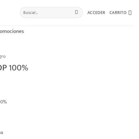
Buscar
ACCEDER
CARRITO
por:
romociones
gro
OP 100%
00%
ua