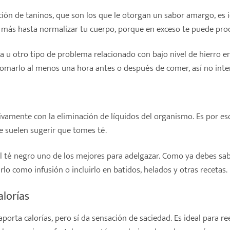
ón de taninos, que son los que le otorgan un sabor amargo, es ide
más hasta normalizar tu cuerpo, porque en exceso te puede prod
ia u otro tipo de problema relacionado con bajo nivel de hierro 
 tomarlo al menos una hora antes o después de comer, así no inter
tivamente con la eliminación de líquidos del organismo. Es por e
e suelen sugerir que tomes té.
al té negro uno de los mejores para adelgazar. Como ya debes sab
lo como infusión o incluirlo en batidos, helados y otras recetas.
alorías
porta calorías, pero sí da sensación de saciedad. Es ideal para r