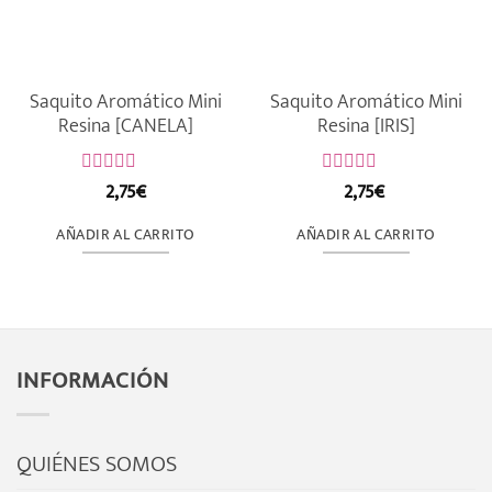
Saquito Aromático Mini
Saquito Aromático Mini
Resina [CANELA]
Resina [IRIS]
2,75
€
2,75
€
Valorado
Valorado
con
con
0
0
AÑADIR AL CARRITO
AÑADIR AL CARRITO
de
de
5
5
INFORMACIÓN
QUIÉNES SOMOS