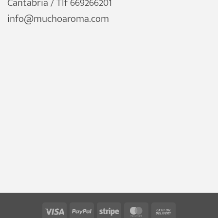
Cantabria / Tlf 669266201
info@muchoaroma.com
Visa
PayPal
Stripe
MasterCard
Cash