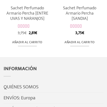
Sachet Perfumado
Sachet Perfumado
Armario Percha [ENTRE
Armario Percha
UVAS Y NARANJOS]
[SANDIA]
El
El
3,75
€
2,81
€
3,75
€
Valorado
Valorado
precio
precio
con
con
original
actual
0
0
AÑADIR AL CARRITO
AÑADIR AL CARRITO
de
era:
es:
de
5
5
3,75€.
2,81€.
INFORMACIÓN
QUIÉNES SOMOS
ENVÍOS: Europa