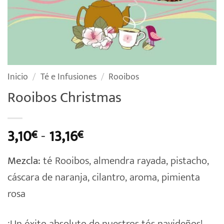
Inicio
/
Té e Infusiones
/
Rooibos
Rooibos Christmas
Rango
3,10
-
13,16
€
€
de
Mezcla:
té Rooibos, almendra rayada, pistacho,
precios:
cáscara de naranja, cilantro, aroma, pimienta
desde
rosa
3,10€
hasta
¡Un éxito absoluto de nuestros tés navideños!