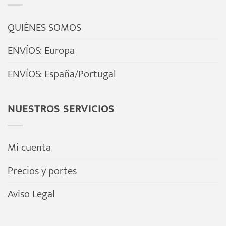
Las
Las
opciones
opciones
QUIÉNES SOMOS
se
se
ENVÍOS: Europa
pueden
pueden
elegir
elegir
ENVÍOS: España/Portugal
en
en
la
la
NUESTROS SERVICIOS
página
página
de
de
producto
producto
Mi cuenta
Precios y portes
Aviso Legal