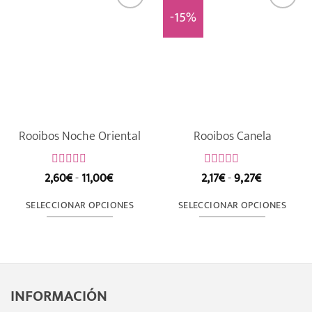
-15%
Rooibos Noche Oriental
Rooibos Canela
Rango
Rango
2,60
€
-
11,00
€
2,17
€
-
9,27
€
Valorado
Valorado
de
de
con
con
precios:
precios:
0
0
SELECCIONAR OPCIONES
SELECCIONAR OPCIONES
de
desde
de
desde
5
5
2,60€
2,17€
Este
Este
hasta
hasta
producto
producto
11,00€
9,27€
tiene
tiene
múltiples
múltiples
INFORMACIÓN
variantes.
variantes.