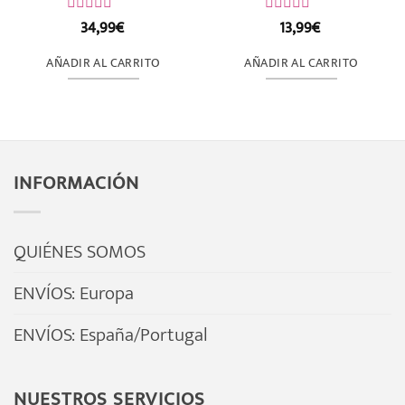
34,99
€
13,99
€
Valorado
Valorado
con
con
0
0
AÑADIR AL CARRITO
AÑADIR AL CARRITO
de
de
5
5
INFORMACIÓN
QUIÉNES SOMOS
ENVÍOS: Europa
ENVÍOS: España/Portugal
NUESTROS SERVICIOS