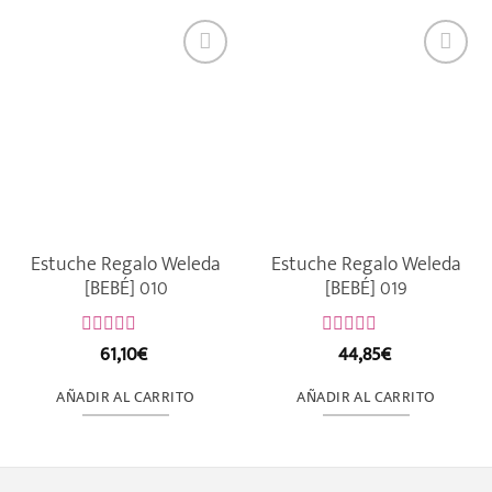
Estuche Regalo Weleda
Estuche Regalo Weleda
[BEBÉ] 010
[BEBÉ] 019
61,10
€
44,85
€
Valorado
Valorado
con
con
0
0
AÑADIR AL CARRITO
AÑADIR AL CARRITO
de
de
5
5