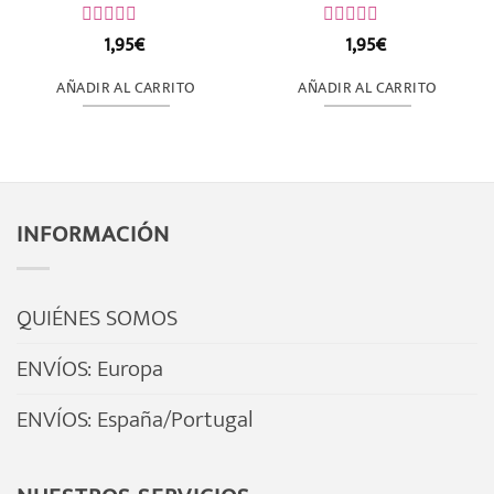
1,95
€
1,95
€
Valorado
Valorado
con
con
0
0
AÑADIR AL CARRITO
AÑADIR AL CARRITO
de
de
5
5
INFORMACIÓN
QUIÉNES SOMOS
ENVÍOS: Europa
ENVÍOS: España/Portugal