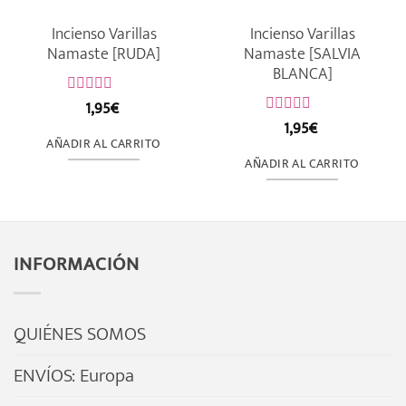
Incienso Varillas
Incienso Varillas
Namaste [RUDA]
Namaste [SALVIA
BLANCA]
1,95
€
Valorado
con
1,95
€
Valorado
0
con
AÑADIR AL CARRITO
de
0
AÑADIR AL CARRITO
5
de
5
INFORMACIÓN
QUIÉNES SOMOS
ENVÍOS: Europa