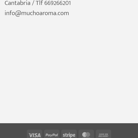
Cantabria / Tlf 669266201
info@muchoaroma.com
Visa
PayPal
Stripe
MasterCard
Cash