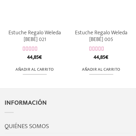
Estuche Regalo Weleda
Estuche Regalo Weleda
[BEBÉ] 021
[BEBÉ] 005
44,85
€
44,85
€
Valorado
Valorado
con
con
0
0
AÑADIR AL CARRITO
AÑADIR AL CARRITO
de
de
5
5
INFORMACIÓN
QUIÉNES SOMOS