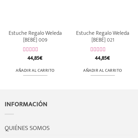
Estuche Regalo Weleda
Estuche Regalo Weleda
[BEBÉ] 009
[BEBÉ] 021
44,85
€
44,85
€
Valorado
Valorado
con
con
0
0
AÑADIR AL CARRITO
AÑADIR AL CARRITO
de
de
5
5
INFORMACIÓN
QUIÉNES SOMOS