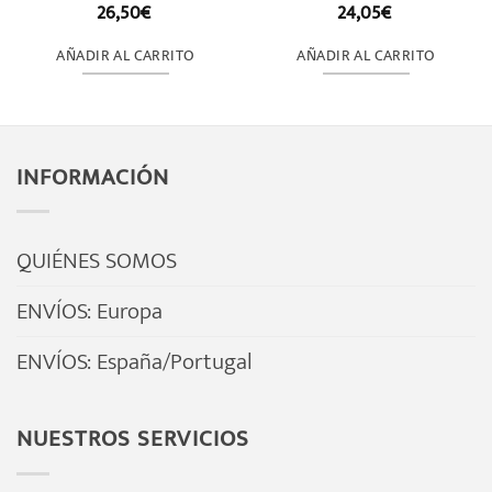
26,50
€
24,05
€
Valorado
Valorado
con
con
0
0
AÑADIR AL CARRITO
AÑADIR AL CARRITO
de
de
5
5
INFORMACIÓN
QUIÉNES SOMOS
ENVÍOS: Europa
ENVÍOS: España/Portugal
NUESTROS SERVICIOS