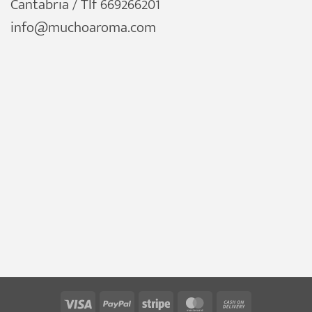
Cantabria / Tlf 669266201
info@muchoaroma.com
Visa
PayPal
Stripe
MasterCard
Cash