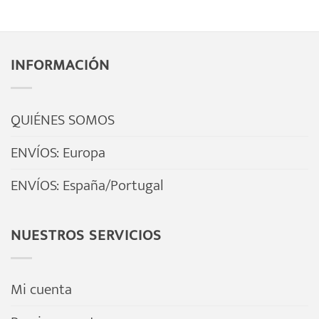
5
producto
tiene
múltiples
INFORMACIÓN
variantes.
Las
opciones
QUIÉNES SOMOS
se
ENVÍOS: Europa
pueden
elegir
ENVÍOS: España/Portugal
en
la
página
NUESTROS SERVICIOS
de
producto
Mi cuenta