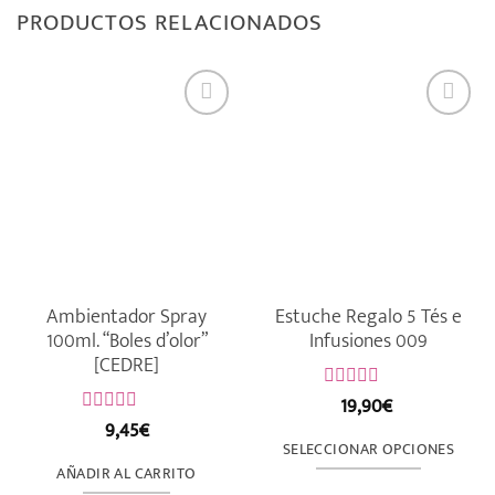
PRODUCTOS RELACIONADOS
Ambientador Spray
Estuche Regalo 5 Tés e
100ml. “Boles d’olor”
Infusiones 009
[CEDRE]
19,90
€
Valorado
con
9,45
€
Valorado
0
con
SELECCIONAR OPCIONES
de
0
AÑADIR AL CARRITO
5
Este
de