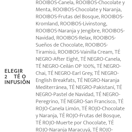
ROOIBOS-Canela, ROOIBOS-Chocolate y
Menta, ROOIBOS-Chocolate y Naranja,
ROOIBOS-Frutas del Bosque, ROOIBOS-
Kromland, ROOIBOS-Livinstong,
ROOIBOS-Naranja y Jengibre, ROOIBOS-
Navidad, ROOIBOS-Relax, ROOIBOS-
Sueños de Chocolate, ROOIBOS-
Tiramisú, ROOIBOS-Vainilla Cream, TÉ
NEGRO-After Eight, TÉ NEGRO-Canela,
TÉ NEGRO-Ceilán OP 100%, TÉ NEGRO-
ELEGIR
Chai, TÉ NEGRO-Earl Grey, TÉ NEGRO-
2º TÉ O
English Breakfats, TÉ NEGRO-Naranja
INFUSIÓN
Mediterránea, TÉ NEGRO-Pakistaní, TÉ
NEGRO-Pastel de Navidad, TÉ NEGRO-
Peregrino, TÉ NEGRO-San Francisco, TÉ
ROJO-Canela Limón, TÉ ROJO-Chocolate
y Naranja, TÉ ROJO-Frutas del Bosque,
TÉ ROJO-Muerte por Chocolate, TÉ
ROJO-Naranja Maracuyá, TÉ ROJO-