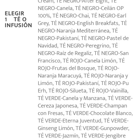
Cream, TÉ NEGRO-After Eight, TÉ
NEGRO-Canela, TÉ NEGRO-Ceilán OP
ELEGIR
100%, TÉ NEGRO-Chai, TÉ NEGRO-Earl
1º TÉ O
Grey, TÉ NEGRO-English Breakfats, TÉ
INFUSIÓN
NEGRO-Naranja Mediterránea, TÉ
NEGRO-Pakistaní, TÉ NEGRO-Pastel de
Navidad, TÉ NEGRO-Peregrino, TÉ
NEGRO-Raíz de Regaliz, TÉ NEGRO-San
Francisco, TÉ ROJO-Canela Limón, TÉ
ROJO-Frutas del Bosque, TÉ ROJO-
Naranja Maracuyá, TÉ ROJO-Naranja y
Limón, TÉ ROJO-Pakistaní, TÉ ROJO-Pu
Erh, TÉ ROJO-Silueta, TÉ ROJO-Vainilla,
TÉ VERDE-Canela y Manzana, TÉ VERDE-
Cereza Japonesa, TÉ VERDE-Champan
con Fresas, TÉ VERDE-Chocolate Blanco,
TÉ VERDE-Eterna Juventud, TÉ VERDE-
Ginseng Limón, TÉ VERDE-Gunpowder,
TÉ VERDE-Jazmín, TÉ VERDE-Jengibre