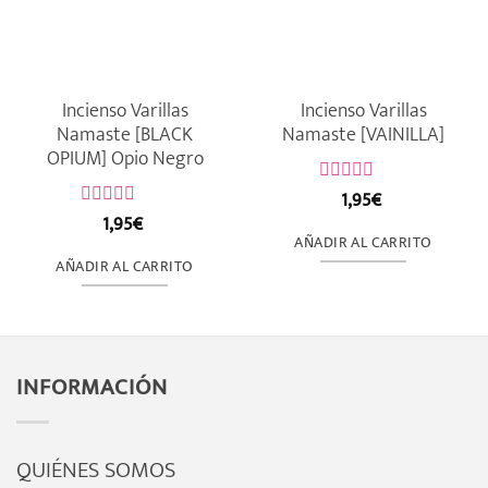
Incienso Varillas
Incienso Varillas
Namaste [BLACK
Namaste [VAINILLA]
OPIUM] Opio Negro
1,95
€
Valorado
con
1,95
€
Valorado
0
con
AÑADIR AL CARRITO
de
0
AÑADIR AL CARRITO
5
de
5
INFORMACIÓN
QUIÉNES SOMOS