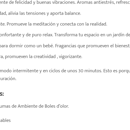
nte de felicidad y buenas vibraciones. Aromas antiestrés, refresc
dad, alivia las tensiones y aporta balance.
te. Promueve la meditación y conecta con la realidad.
nfortante y de puro relax. Transforma tu espacio en un jardín d
para dormir como un bebé. Fragancias que promueven el bienesta
a, promueven la creatividad , vigorizante.
do intermitente y en ciclos de unos 30 minutos. Esto es porque
uración.
s:
rumas de Ambiente de Boles d’olor.
dables