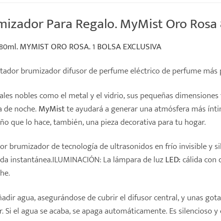
zador Para Regalo. MyMist Oro Rosa 8
80ml. MYMIST ORO ROSA. 1 BOLSA EXCLUSIVA
ador brumizador difusor de perfume eléctrico de perfume más 
es nobles como el metal y el vidrio, sus pequeñas dimensiones y
sa de noche.
MyMist
te ayudará a generar una atmósfera más íntima
ño que lo hace, también, una pieza decorativa para tu hogar.
 brumizador de tecnología de ultrasonidos en frío invisible y si
da instantánea.ILUMINACIÓN: La lámpara de luz
LED:
cálida con 
he.
adir agua, asegurándose de cubrir el difusor central, y unas gota
r. Si el agua se acaba, se apaga automáticamente. Es silencios