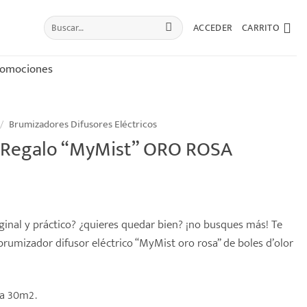
Buscar
ACCEDER
CARRITO
por:
romociones
/
Brumizadores Difusores Eléctricos
 Regalo “MyMist” ORO ROSA
ginal y práctico? ¿quieres quedar bien? ¡no busques más! Te
umizador difusor eléctrico “MyMist oro rosa” de boles d’olor
 a 30m2.