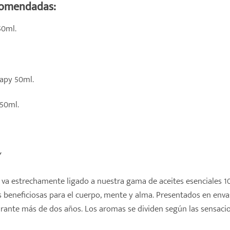
comendadas:
50ml.
apy 50ml.
 50ml.
Y
va estrechamente ligado a nuestra gama de aceites esenciales 1
eneficiosas para el cuerpo, mente y alma. Presentados en envas
rante más de dos años. Los aromas se dividen según las sensacio