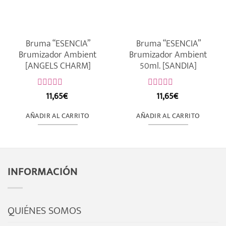
Bruma “ESENCIA”
Bruma “ESENCIA”
Brumizador Ambient
Brumizador Ambient
[ANGELS CHARM]
50ml. [SANDIA]
11,65
€
11,65
€
Valorado
Valorado
con
con
0
0
AÑADIR AL CARRITO
AÑADIR AL CARRITO
de
de
5
5
INFORMACIÓN
QUIÉNES SOMOS