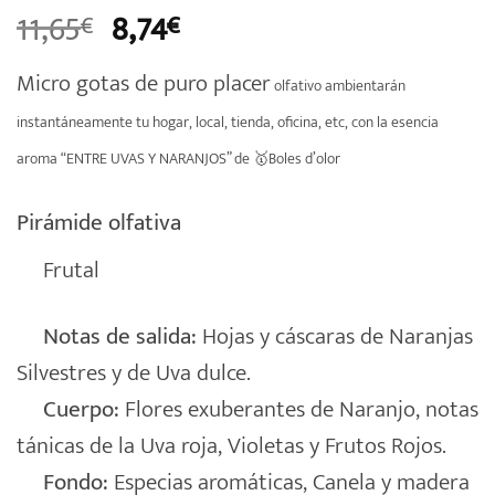
El
El
11,65
8,74
€
€
precio
precio
Micro gotas de puro placer
original
actual
olfativo ambien
tarán
era:
es:
instantáneamente tu hogar, local, tienda, oficina, etc, con la esencia
11,65€.
8,74€.
aroma “ENTRE UVAS Y NARANJOS” de 🥇Boles d’olor
Pirámide olfativa
Frutal
Notas de salida:
Hojas y cáscaras de Naranjas
Silvestres y de Uva dulce.
Cuerpo:
Flores exuberantes de Naranjo, notas
tánicas de la Uva roja, Violetas y Frutos Rojos.
Fondo:
Especias aromáticas, Canela y madera