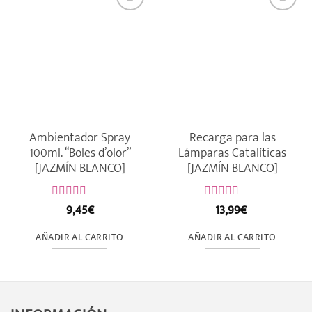
Ambientador Spray
Recarga para las
100ml. “Boles d’olor”
Lámparas Catalíticas
[JAZMÍN BLANCO]
[JAZMÍN BLANCO]
9,45
€
13,99
€
Valorado
Valorado
con
con
0
0
AÑADIR AL CARRITO
AÑADIR AL CARRITO
de
de
5
5