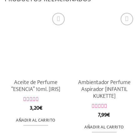
Aceite de Perfume
Ambientador Perfume
“ESENCIA” 10ml. [IRIS]
Aspirador [INFANTIL
KUKETTE]
3,20
€
Valorado
con
7,99
€
Valorado
0
con
AÑADIR AL CARRITO
de
0
AÑADIR AL CARRITO
5
de
5