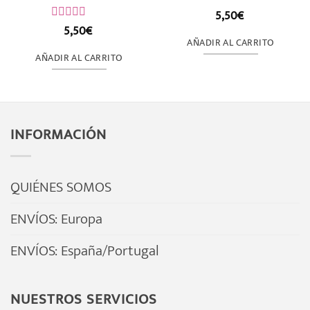
5,50
€
Valorado
con
5,50
€
Valorado
0
con
AÑADIR AL CARRITO
de
0
AÑADIR AL CARRITO
5
de
5
INFORMACIÓN
QUIÉNES SOMOS
ENVÍOS: Europa
ENVÍOS: España/Portugal
NUESTROS SERVICIOS