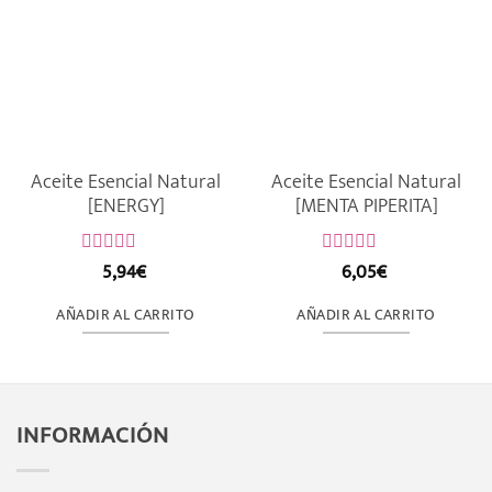
Aceite Esencial Natural
Aceite Esencial Natural
[ENERGY]
[MENTA PIPERITA]
5,94
€
6,05
€
Valorado
Valorado
con
con
0
0
AÑADIR AL CARRITO
AÑADIR AL CARRITO
de
de
5
5
INFORMACIÓN