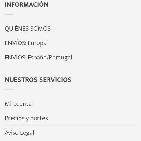
INFORMACIÓN
variantes.
Las
opciones
QUIÉNES SOMOS
se
ENVÍOS: Europa
pueden
elegir
ENVÍOS: España/Portugal
en
la
página
NUESTROS SERVICIOS
de
producto
Mi cuenta
Precios y portes
Aviso Legal