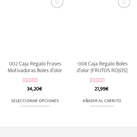
002 Caja Regalo Frases
-008 Caja Regalo Boles
Motivadoras Boles d’olor
d’olor [FRUTOS ROJOS]
34,20
€
21,99
€
Valorado
Valorado
con
con
0
0
SELECCIONAR OPCIONES
AÑADIR AL CARRITO
de
de
5
5
Este
producto
tiene
múltiples