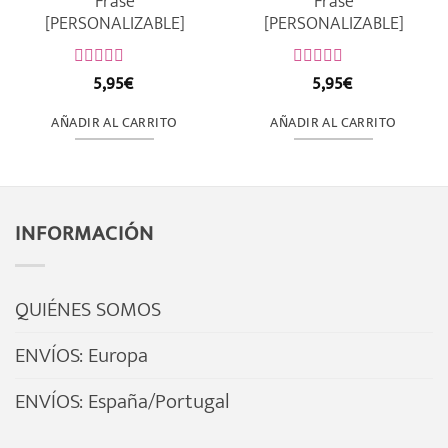
Frase
Frase
[PERSONALIZABLE]
[PERSONALIZABLE]
5,95
€
5,95
€
Valorado
Valorado
con
con
0
0
AÑADIR AL CARRITO
AÑADIR AL CARRITO
de
de
5
5
INFORMACIÓN
QUIÉNES SOMOS
ENVÍOS: Europa
ENVÍOS: España/Portugal