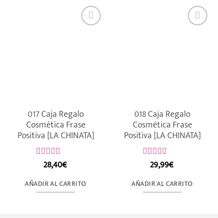
017 Caja Regalo
018 Caja Regalo
Cosmética Frase
Cosmética Frase
Positiva [LA CHINATA]
Positiva [LA CHINATA]
28,40
€
29,99
€
Valorado
Valorado
con
con
0
0
AÑADIR AL CARRITO
AÑADIR AL CARRITO
de
de
5
5